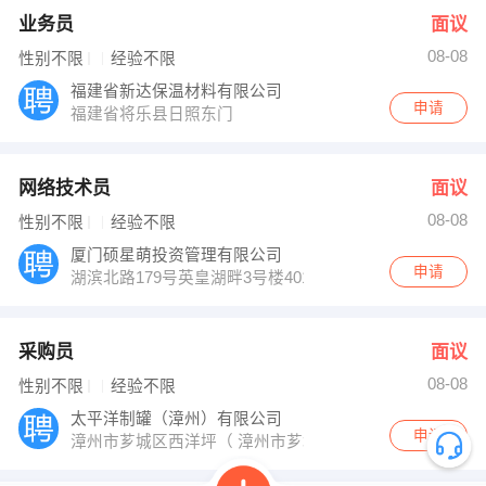
业务员
面议
08-08
性别不限
经验不限
福建省新达保温材料有限公司
申请
福建省将乐县日照东门
网络技术员
面议
08-08
性别不限
经验不限
厦门硕星萌投资管理有限公司
申请
湖滨北路179号英皇湖畔3号楼401（长升大酒店对面）
采购员
面议
08-08
性别不限
经验不限
太平洋制罐（漳州）有限公司
申请
漳州市芗城区西洋坪（ 漳州市芗城区汽车西站对面 ）（363