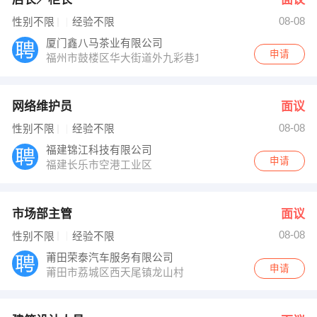
08-08
性别不限
经验不限
厦门鑫八马茶业有限公司
申请
福州市鼓楼区华大街道外九彩巷1号翔达公寓（菁华领秀）一
网络维护员
面议
08-08
性别不限
经验不限
福建锦江科技有限公司
申请
福建长乐市空港工业区
市场部主管
面议
08-08
性别不限
经验不限
莆田荣泰汽车服务有限公司
申请
莆田市荔城区西天尾镇龙山村