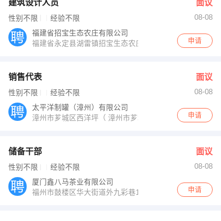
建筑设计人员
面议
08-08
性别不限
经验不限
福建省招宝生态农庄有限公司
申请
福建省永定县湖雷镇招宝生态农庄
销售代表
面议
08-08
性别不限
经验不限
太平洋制罐（漳州）有限公司
申请
漳州市芗城区西洋坪（ 漳州市芗城区汽车西站对面 ）（363
储备干部
面议
08-08
性别不限
经验不限
厦门鑫八马茶业有限公司
申请
福州市鼓楼区华大街道外九彩巷1号翔达公寓（菁华领秀）一