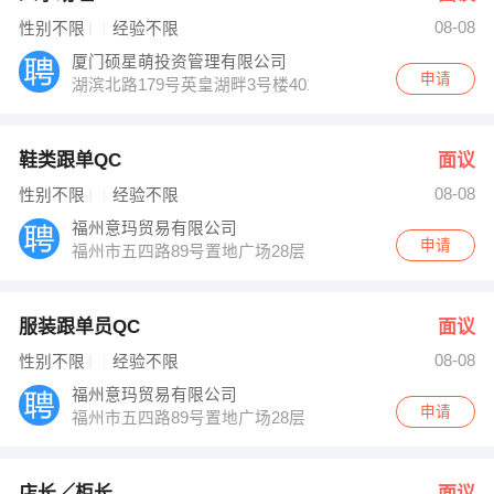
08-08
性别不限
经验不限
厦门硕星萌投资管理有限公司
申请
湖滨北路179号英皇湖畔3号楼401（长升大酒店对面）
鞋类跟单QC
面议
08-08
性别不限
经验不限
福州意玛贸易有限公司
申请
福州市五四路89号置地广场28层
服装跟单员QC
面议
08-08
性别不限
经验不限
福州意玛贸易有限公司
申请
福州市五四路89号置地广场28层
店长／柜长
面议