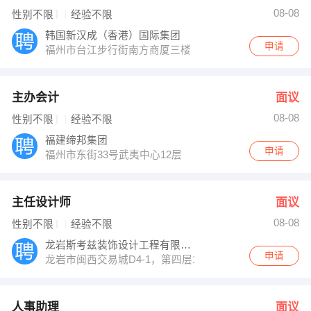
08-08
性别不限
经验不限
韩国新汉成（香港）国际集团
申请
福州市台江步行街南方商厦三楼（瀛洲派出所对面 七天
主办会计
面议
08-08
性别不限
经验不限
福建缔邦集团
申请
福州市东街33号武夷中心12层
主任设计师
面议
08-08
性别不限
经验不限
龙岩斯考兹装饰设计工程有限公司
申请
龙岩市闽西交易城D4-1，第四层1号
人事助理
面议