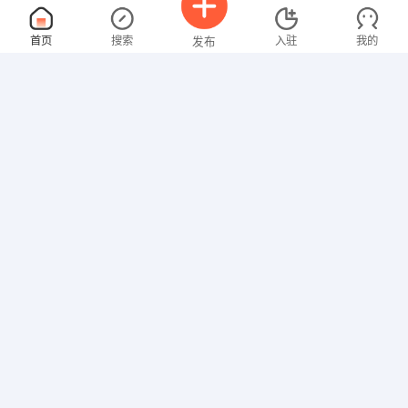
网上贸易
面议
首页
搜索
入驻
我的
发布
08-08
性别不限
经验不限
锐丰贸易有限公司
申请
3D设计师
面议
招聘信息
求职简历
08-08
性别不限
经验不限
纽威（厦门）轻工有限公司
申请
营业员
面议
08-08
性别不限
经验不限
福州回春医药连锁有限公司
申请
福州市台江区支前路29号