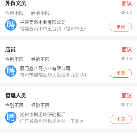
外贸文员
面议
08-08
性别不限
经验不限
福建美盛木业有限公司
申请
福建省南平市王台镇（福州市五一中路49号先施大厦月座1
店员
面议
08-08
性别不限
经验不限
厦门鑫八马茶业有限公司
申请
福州市鼓楼区华大街道外九彩巷1号翔达公寓（菁华领秀）一
管理人员
面议
08-08
性别不限
经验不限
潮州市枫溪坤研硅板厂
申请
广东省潮州市枫溪区枫一工业区