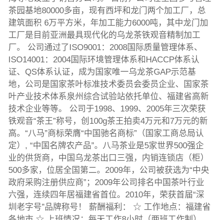
茶园基地80000多亩，现有西坪和龙门两个加工厂，总
建筑面积 6万平方米，年加工能力6000吨，其中龙门加
工厂是目前亚洲最具现代化的乌龙茶铁观音精制加工
厂。 公司通过了ISO9001：2008国际质量管理体系、
ISO14001：2004国际环境管理体系和HACCP体系认
证、QS体系认证，成为国家唯一乌龙茶GAP示范基
地，公司是国家茶叶标准技术委员会委员企业、国家茶
叶产业技术体系泉州综合试验站依托单位、福建省高新
技术企业等等。 公司于1998、1999、2005年三次荣获
铁观音“茶王”称号，创100g茶王拍卖4万元和7万元的新
高。“八马”商标荣膺“中国驰名商标”（国家工商总局认
定）, “中国名牌农产品”。八马茶业是5家世界500强企
业的供货商，中国乌龙茶出口三强，内销连锁店（柜）
500多家，位居全国第二。2009年，公司被获选为“中央
政府采购注册供应商”；2009年公司排名中国茶叶行业
六强，连续四年居福建省首位。2010年，荣获首届“深
圳老字号”品牌称号！ 薪酬福利： ☆ 工作地点：福建省
各地市 ☆ 上班情况：每天工作8小时（两班工作制）。