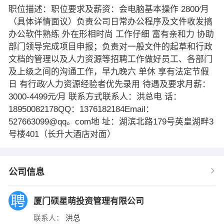
职位描述：职位要求及薪资：会电脑基本操作 2800∕月
（具体详情面议）负责公司日常办公程序及文件收发搞
办公软件熟练 外在形相时尚 工作仔细 富有亲和力 协助
部门领导完成项目申报；负责对一般文件的起草和行政
文档的管理以及人力资源等招聘工作做好员工、各部门
及上级之间的沟通工作，早九晚六 单休 享有法定节假
日 有行政∕人力资源经验者优先录用 待遇及要求月薪：
3000-4499元∕月 联系方式联系人：洪总电 话：
18950082178QQ：1376182184Email：
527663099@qq。com地 址：湖滨北路179号英皇湖畔3
号楼401（长升大酒店对面）
公司信息
厦门硕星萌投资管理有限公司
联系人：
洪总