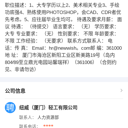
职位描述：1、大专学历以上2、美术相关专业3、手绘
功底强4、熟练使用PHOTOSHOP，会CAD、CDR者优
先考虑。5、应往届毕业生均可。 待遇及要求月薪： 面
议 待遇： （待提交） 语言要求： （无） 学历要求：
大专 专业要求： （无） 性别要求： 不限 年龄要求：
不限 工作经验： （无要求） 联系方式联系人： 电
话：传 真： Email：hr@newwish。com邮 编：361000
地 址： 厦门市海沧区新阳工业区新美路19号（岛内
804∕89至立鼎光电园站馨瑞祥）（361006）（合则约
见、非请勿访）
公司信息
纽威（厦门）轻工有限公司
联系人：
人力资源部
****
联系电话：