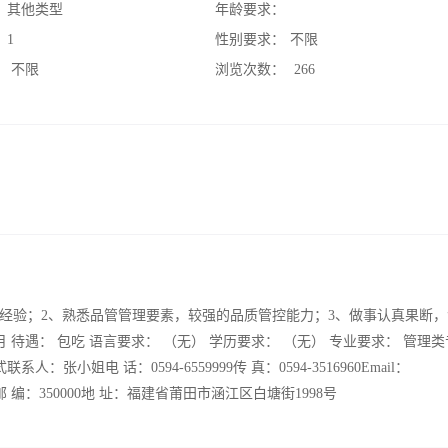
：
其他类型
年龄要求：
：
1
性别要求：
不限
：
不限
浏览次数：
266
作经验；2、熟悉品管管理要素，较强的品质管控能力；3、做事认真果断
元∕月 待遇： 包吃 语言要求： （无） 学历要求： （无） 专业要求： 管理类
：张小姐电 话：0594-6559999传 真：0594-3516960Email：
8。com邮 编：350000地 址：福建省莆田市涵江区白塘街1998号