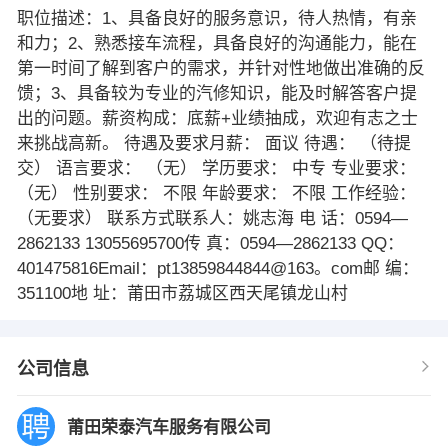
职位描述：1、具备良好的服务意识，待人热情，有亲
和力；2、熟悉接车流程，具备良好的沟通能力，能在
第一时间了解到客户的需求，并针对性地做出准确的反
馈；3、具备较为专业的汽修知识，能及时解答客户提
出的问题。薪资构成：底薪+业绩抽成，欢迎有志之士
来挑战高新。 待遇及要求月薪： 面议 待遇： （待提
交） 语言要求： （无） 学历要求： 中专 专业要求：
（无） 性别要求： 不限 年龄要求： 不限 工作经验：
（无要求） 联系方式联系人：姚志海 电 话：0594—
2862133 13055695700传 真：0594—2862133 QQ：
401475816Email：pt13859844844@163。com邮 编：
351100地 址：莆田市荔城区西天尾镇龙山村
公司信息
莆田荣泰汽车服务有限公司