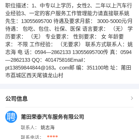
职位描述：1、中专以上学历，女性2、二年以上汽车行
业经验3、一定的客户服务工作管理能力请直接联系姚
先生：13055695700 待遇及要求月薪： 3000-5000元∕月
待遇： 包吃、包住、社保、医保 语言要求： （无） 学
历要求： （无） 专业要求： 性别要求： 女 年龄要
求： 不限 工作经验： （无要求） 联系方式联系人：姚
志海 电 话：0594—2862133 13055695700传 真：0594
—2862133 QQ：401475816Email：
pt13859844844@163。com邮 编：351100地 址：莆田
市荔城区西天尾镇龙山村
公司信息
莆田荣泰汽车服务有限公司
联系人：
姚志海
****
联系电话：