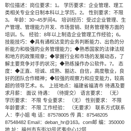
职位描述：岗位要求：1。 学历要求：企业管理、理工
类相关专业全日制本科以上学历。2。 性别要求：不限
3。 年龄：30~45岁间4。 培训经历：受过企业管理、生
产管理、管理能力开发、市场营销、财务管理等方面的
培训。5。 经验：8年以上制造企业管理工作经验；6。
技能技巧：◆具有通权达变的业务判断能力、出色的分
析能力和极强的业务管理能力；◆熟悉国家的法律法规
和地方的政策规章；◆掌握行业和市场的发展动态，了
解主要竞争对手的状况；◆熟练操作办公软件。7。 态
度：◆正直、坦诚、成熟、豁达、自信，高度敬业，良
好的团队合作精神；◆较强的观察力和应变能力，较高
超的领导艺术。8。 上班地点：福建省福清市 待遇及要
求月薪： 面议 待遇： （待提交） 语言要求： （无）
学历要求： 不限 专业要求： （无） 性别要求： 不限
年龄要求： 不限 工作经验： （无要求） 联系方式联系
人：李小姐 电 话：87578005 传 真：87548205
87548482 Email：deban_hr@163。com邮 编：350000
地 址：福州市东街33号武夷中心12层