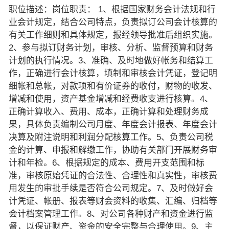
职位描述：岗位职责： 1、根据国家财务会计法规和行
业会计规定，结合公司特点，负责拟订公司会计核算的
有关工作细则和具体规定，报经领导批准后组织实施。
2、参与拟订财务计划，审核、分析、监督预算和财务
计划的执行情况。3、准确、及时地做好帐务和结算工
作，正确进行会计核算，填制和审核会计凭证，登记明
细帐和总帐，对款项和有价证券的收付，财物的收发、
增减和使用，资产基金增减和经费收支进行核算。4、
正确计算收入、费用、成本，正确计算和处理财务成
果，具体负责编制公司月度、年度会计报表、年度会计
决算及附注说明和利润分配核算工作。5、负责公司税
金的计算、申报和解缴工作，协助有关部门开展财务审
计和年检。6、根据规定的成本、费用开支范围和标
准，审核原始凭证的合法性、合理性和真实性，审核费
用发生的审批手续是否符合公司规定。7、及时做好会
计凭证、帐册、报表等财会资料的收集、汇编、归档等
会计档案管理工作。8、对公司各种财产和资金进行监
督，以保证财产、资金的安全完整与合理使用。9、主