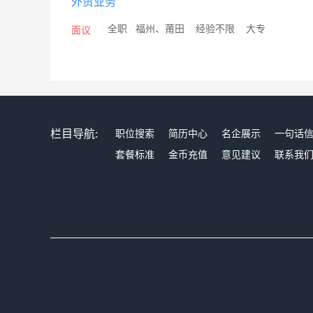
外贸业务
/
全职
/
福州、莆田
/
经验不限
/
大专
面议
栏目导航:
职位搜索
简历中心
名企展示
一句话
套餐标准
金币充值
意见建议
联系我