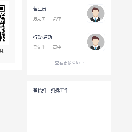
营业员
男先生
·
高中
行政/后勤
梁先生
·
高中
息
查看更多简历
微信扫一扫找工作