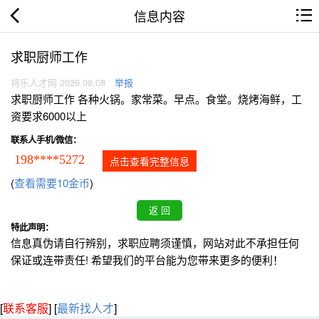
信息内容
求职厨师工作
将乐人才网 2026.08.08
举报
求职厨师工作 各种火锅。家常菜。早点。食堂。烧烤海鲜，工
资要求6000以上
联系人手机/微信：
198****5272
点击查看完整信息
(
查看需要10金币
)
特此声明：
信息真伪请自行辨别，求职应聘须谨慎，网站对此不承担任何
保证或连带责任! 希望我们的平台能为您带来更多的便利！
[
联系客服
]
[
最新找人才
]