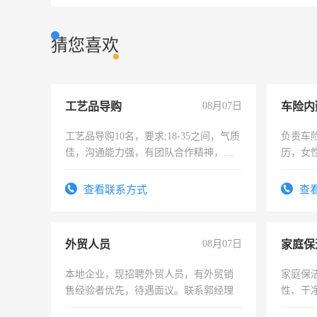
猜您喜欢
工艺品导购
08月07日
车险内
工艺品导购10名，要求;18-35之间，气质
负责车
佳，沟通能力强，有团队合作精神，有
历，女性
上进心，有工作经验者优先！
操作，
试用期1
查看联系方式
查
外贸人员
08月07日
家庭保
本地企业，现招聘外贸人员，有外贸销
家庭保
售经验者优先，待遇面议。联系郭经理
性、干净
时间灵