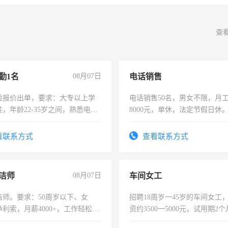
查
勤1名
08月07日
电话销售
险报价出单，要求：大专以上学
电话销售50名，男女不限，月工资
，年龄22-35岁之间，熟悉电脑
8000元，单休，法定节假日休
工作态度认真，具有团队精神，
-3个月，转正后交纳五险，
看联系方式
查看联系方式
洁师
08月07日
车间女工
洁师。要求：50周岁以下、女
招聘18周岁一45岁的车间女工
利索，月薪4000+，工作轻松，
资约3500一5000元，试用期2
活，不需坐班，适合宝妈、全职
险，有年薪假，年底福利