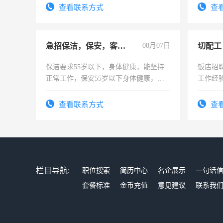
太太等
查看联系方式
查
急招保洁，保安，客服，工程
08月07日
切配工
保洁要求55岁以下，身体健康，能坚持
饭店招
正常工作，保安55岁以下身体健康，有
工作经
责任心形象端庄，遵纪守法，无犯罪记
作。包吃
录，客服要求45岁以下高中以上文化，
4500。
查看联系方式
查
懂电脑工作认真，性格开朗有良好沟通
能力，工程，懂水电维修。
栏目导航:
职位搜索
简历中心
名企展示
一句话
套餐标准
金币充值
意见建议
联系我