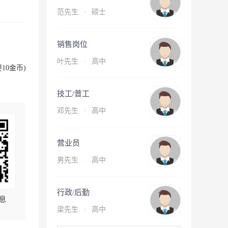
范先生
·
硕士
销售岗位
叶先生
·
高中
10金币)
技工/普工
邓先生
·
高中
营业员
男先生
·
高中
行政/后勤
息
梁先生
·
高中