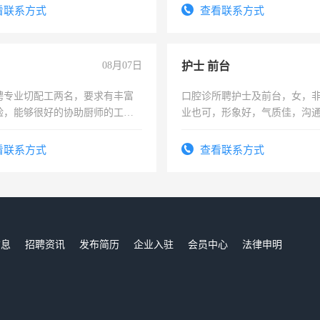
。
看联系方式
查看联系方式
08月07日
护士 前台
聘专业切配工两名，要求有丰富
口腔诊所聘护士及前台，女，
验，能够很好的协助厨师的工
业也可，形象好，气质佳，沟
住，每月有公休，工资3500-
强。面试，周日休息。
看联系方式
查看联系方式
信息
招聘资讯
发布简历
企业入驻
会员中心
法律申明
们