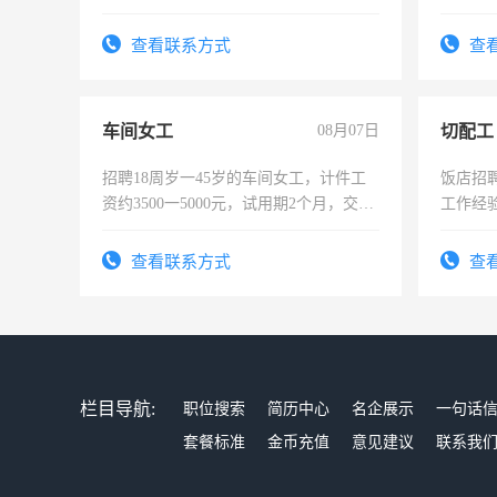
查看联系方式
查
车间女工
08月07日
切配工
招聘18周岁一45岁的车间女工，计件工
饭店招
资约3500一5000元，试用期2个月，交五
工作经
险，有年薪假，年底福利
作。包吃
4500。
查看联系方式
查
栏目导航:
职位搜索
简历中心
名企展示
一句话
套餐标准
金币充值
意见建议
联系我