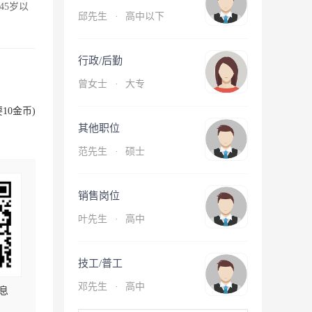
45岁以
邱先生
·
高中以下
行政/后勤
曾女士
·
大专
10金币)
其他职位
范先生
·
硕士
销售岗位
叶先生
·
高中
技工/普工
邓先生
·
高中
息