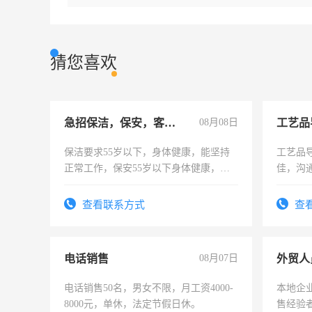
猜您喜欢
急招保洁，保安，客服，工程
08月08日
工艺品
保洁要求55岁以下，身体健康，能坚持
工艺品导
正常工作，保安55岁以下身体健康，有
佳，沟
责任心形象端庄，遵纪守法，无犯罪记
上进心
录，客服要求45岁以下高中以上文化，
查看联系方式
查
懂电脑工作认真，性格开朗有良好沟通
能力，工程，懂水电维修。
电话销售
08月07日
外贸人
电话销售50名，男女不限，月工资4000-
本地企
8000元，单休，法定节假日休。
售经验