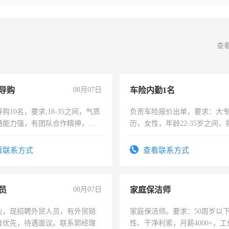
查
导购
08月07日
车险内勤1名
购10名，要求;18-35之间，气质
负责车险报价出单，要求：大
通能力强，有团队合作精神，有
历，女性，年龄22-35岁之间
，有工作经验者优先！
操作，工作态度认真，具有团
试用期1-3个月，转正后交纳五
看联系方式
查看联系方式
员
08月07日
家庭保洁师
业，现招聘外贸人员，有外贸销
家庭保洁师。要求：50周岁以
者优先，待遇面议。联系郭经理
性、干净利索，月薪4000+，