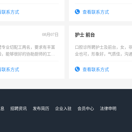
时间灵活，不需坐班，适合宝
太太等。
看联系方式
查看联系方式
08月07日
护士 前台
聘专业切配工两名，要求有丰富
口腔诊所聘护士及前台，女，
验，能够很好的协助厨师的工
业也可，形象好，气质佳，沟
住，每月有公休，工资3500-
强。面试，周日休息。
看联系方式
查看联系方式
信息
招聘资讯
发布简历
企业入驻
会员中心
法律申明
们